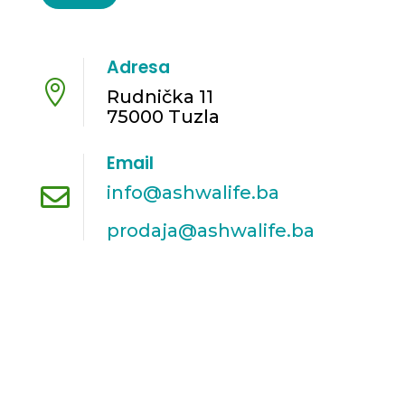
n
a
Adresa

Rudnička 11
75000 Tuzla
Email
info@ashwalife.ba

prodaja@ashwalife.ba