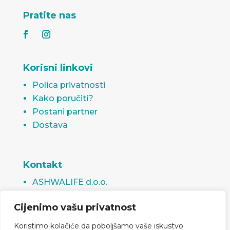
Pratite nas
Korisni linkovi
Polica privatnosti
Kako poručiti?
Postani partner
Dostava
Kontakt
ASHWALIFE d.o.o.
Rudnička 11, 75000 Tuzla
Cijenimo vašu privatnost
Bosna i Hercegovina
info@ashwalife.ba
Koristimo kolačiće da poboljšamo vaše iskustvo