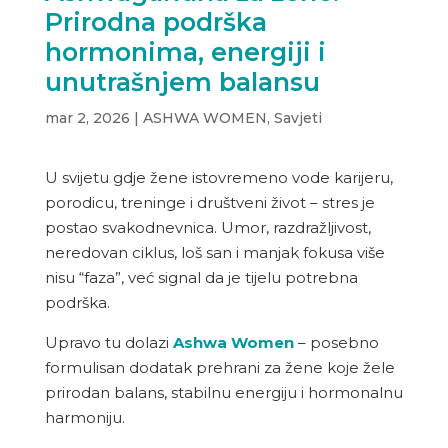
Prirodna podrška
hormonima, energiji i
unutrašnjem balansu
mar 2, 2026
|
ASHWA WOMEN
,
Savjeti
U svijetu gdje žene istovremeno vode karijeru,
porodicu, treninge i društveni život – stres je
postao svakodnevnica. Umor, razdražljivost,
neredovan ciklus, loš san i manjak fokusa više
nisu “faza”, već signal da je tijelu potrebna
podrška.
Upravo tu dolazi
Ashwa Women
– posebno
formulisan dodatak prehrani za žene koje žele
prirodan balans, stabilnu energiju i hormonalnu
harmoniju.