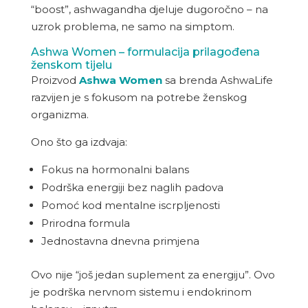
“boost”, ashwagandha djeluje dugoročno – na
uzrok problema, ne samo na simptom.
Ashwa Women
– formulacija prilagođena
ženskom tijelu
Proizvod
Ashwa Women
sa brenda AshwaLife
razvijen je s fokusom na potrebe ženskog
organizma.
Ono što ga izdvaja:
Fokus na hormonalni balans
Podrška energiji bez naglih padova
Pomoć kod mentalne iscrpljenosti
Prirodna formula
Jednostavna dnevna primjena
Ovo nije “još jedan suplement za energiju”. Ovo
je podrška nervnom sistemu i endokrinom