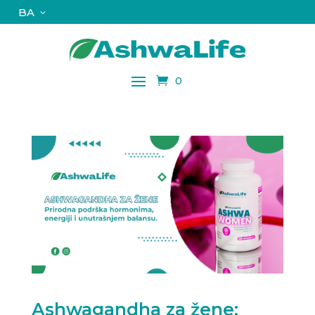
BA
0
Ashwagandha za žene: