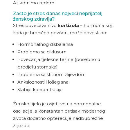
Ali krenimo redom.
Zašto je stres danas najveći neprijatelj
ženskog zdravlja?
Stres povećava nivo
kortizola
– hormona koji,
kada je hronično povišen, može dovesti do:
Hormonalnog disbalansa
Problema sa ciklusom
Povećanja tjelesne težine (posebno u
predjelu stomaka)
Problema sa štitnom žlijezdom
Anksioznosti i lošeg sna
Slabije koncentracije
Žensko tijelo je osjetljivo na hormonalne
oscilacije, a konstantan pritisak modernog
života dodatno opterećuje nadbubrežne
žlijezde.