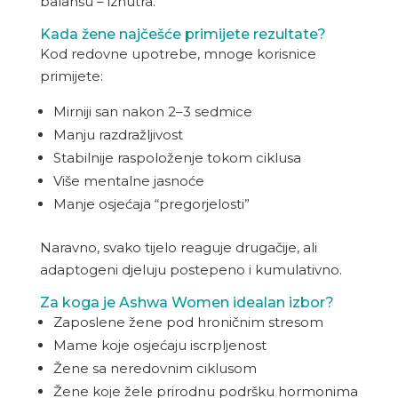
balansu – iznutra.
Kada žene najčešće primijete rezultate?
Kod redovne upotrebe, mnoge korisnice
primijete:
Mirniji san nakon 2–3 sedmice
Manju razdražljivost
Stabilnije raspoloženje tokom ciklusa
Više mentalne jasnoće
Manje osjećaja “pregorjelosti”
Naravno, svako tijelo reaguje drugačije, ali
adaptogeni djeluju postepeno i kumulativno.
Za koga je
Ashwa Women
idealan izbor?
Zaposlene žene pod hroničnim stresom
Mame koje osjećaju iscrpljenost
Žene sa neredovnim ciklusom
Žene koje žele prirodnu podršku hormonima