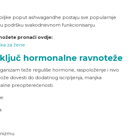
iljke poput ashwagandhe postaju sve popularnije
u podršku svakodnevnom funkcionisanju.
možete pronaći ovdje:
ka za žene
e ključ hormonalne ravnoteže
ganizam teže reguliše hormone, raspoloženje i nivo
ože dovesti do dodatnog iscrpljenja, manjka
nalne preopterećenosti.
e:
a
ganizmu