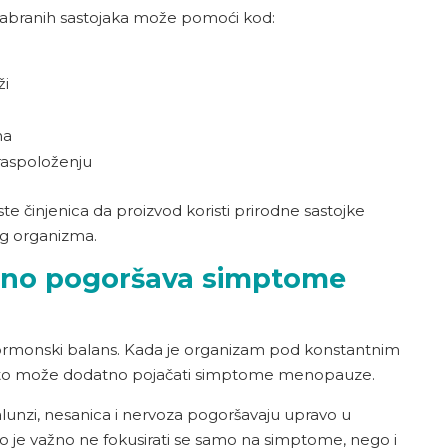
dabranih sastojaka može pomoći kod:
ži
na
raspoloženju
e činjenica da proizvod koristi prirodne sastojke
g organizma.
tno pogoršava simptome
ormonski balans. Kada je organizam pod konstantnim
, a to može dodatno pojačati simptome menopauze.
unzi, nesanica i nervoza pogoršavaju upravo u
o je važno ne fokusirati se samo na simptome, nego i