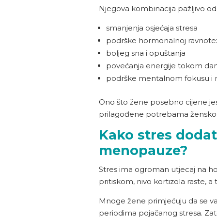
Njegova kombinacija pažljivo o
smanjenja osjećaja stresa
podrške hormonalnoj ravnote
boljeg sna i opuštanja
povećanja energije tokom da
podrške mentalnom fokusu i 
Ono što žene posebno cijene jest
prilagođene potrebama žensko
Kako stres doda
menopauze?
Stres ima ogroman utjecaj na h
pritiskom, nivo kortizola raste
Mnoge žene primjećuju da se val
periodima pojačanog stresa. Zat