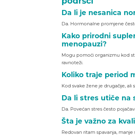
podršci
Da li je nesanica 
Da. Hormonalne promjene često ut
Kako prirodni sup
menopauzi?
Mogu pomoći organizmu kod stre
ravnoteži.
Koliko traje perio
Kod svake žene je drugačije, ali
Da li stres utiče 
Da. Povećan stres često pojačava
Šta je važno za kv
Redovan ritam spavanja, manje s