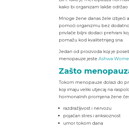
kako bi organizam lakše održao 
Mnoge žene danas žele izbjeći a
pomoći organizmu bez dodatnog
privlače biljni dodaci prehrani k
pomažu kod kvalitetnijeg sna.
Jedan od proizvoda koji je pos
menopauze jeste
Ashwa Wome
Zašto menopauza 
Tokom menopauze dolazi do pr
koji imaju veliki utjecaj na raspol
hormonalnih promjena žene čest
razdražljivost i nervozu
pojačan stres i anksioznost
umor tokom dana