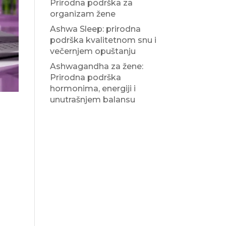
Prirodna podrška za
organizam žene
Ashwa Sleep: prirodna
podrška kvalitetnom snu i
večernjem opuštanju
Ashwagandha za žene:
Prirodna podrška
hormonima, energiji i
unutrašnjem balansu