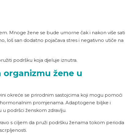
em. Mnoge žene se bude umorne čak i nakon više sati
, loš san dodatno pojačava stres i negativno utiče na
žiti podršku koja djeluje iznutra.
a organizmu žene u
vini okreće se prirodnim sastojcima koji mogu pomoći
i hormonalnim promjenama. Adaptogene biljke i
u u podršci ženskom zdravlju.
ravo s ciljem da pruži podršku ženama tokom perioda
crpljenosti.