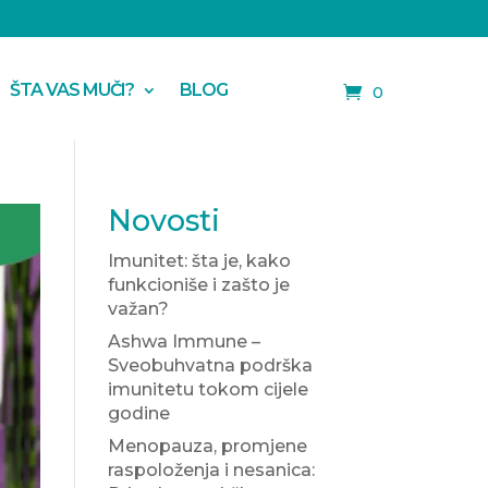
ŠTA VAS MUČI?
BLOG
0
Novosti
Imunitet: šta je, kako
funkcioniše i zašto je
važan?
Ashwa Immune –
Sveobuhvatna podrška
imunitetu tokom cijele
godine
Menopauza, promjene
raspoloženja i nesanica: