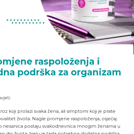
mjene raspoloženja i
odna podrška za organizam
avjeti
z koji prolazi svaka žena, ali simptomi koji je prate
kvalitet života. Nagle promjene raspoloženja, osjećaj
bno nesanica postaju svakodnevnica mnogim ženama u
 dio života, tijelu je tada potrebna dodatna podrška