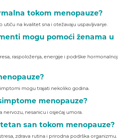
normalna tokom menopauze?
iču na kvalitet sna i otežavaju uspavljivanje.
lementi mogu pomoći ženama u
sa, raspoloženja, energije i podrške hormonalnoj
d menopauze?
 simptomi mogu trajati nekoliko godina.
na simptome menopauze?
 nervozu, nesanicu i osjećaj umora.
alitetan san tokom menopauze?
tresa, zdrava rutina i prirodna podrška organizmu.