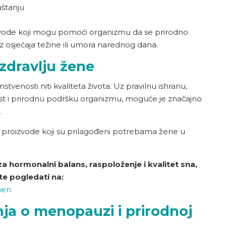
uštanju
vode koji mogu pomoći organizmu da se prirodno
ez osjećaja težine ili umora narednog dana.
 zdravlju žene
tvenosti niti kvaliteta života. Uz pravilnu ishranu,
ost i prirodnu podršku organizmu, moguće je značajno
.
irati proizvode koji su prilagođeni potrebama žene u
a hormonalni balans, raspoloženje i kvalitet sna,
te pogledati na:
men
nja o menopauzi i prirodnoj