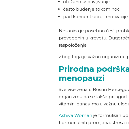
otežano uspavljivanje
često buđenje tokom noći
pad koncentracije i motivacije
Nesanica je posebno čest probl
provedenih u krevetu. Dugoročno
raspoloženje.
Zbog toga je važno organizmu pru
Prirodna podršk
menopauzi
Sve više žena u Bosni i Hercego
organizmu da se lakše prilagod
vitamini danas imaju važnu ulog
Ashwa Women
je formulisan up
hormonalnih promjena, stresa i is