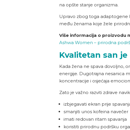
na opšte stanje organizma.
Upravo zbog toga adaptogene b
među ženama koje žele prirodn
Više informacija o proizvodu 
Ashwa Women – prirodna podrš
Kvalitetan san j
Kada žena ne spava dovoljno, or
energije. Dugotrajna nesanica m
koncentracije i osjećaja emocio
Zato je važno razviti zdrave navik
izbjegavati ekran prije spavanj
smanjiti unos kofeina navečer
imati redovan ritam spavanja
koristiti prirodnu podršku or