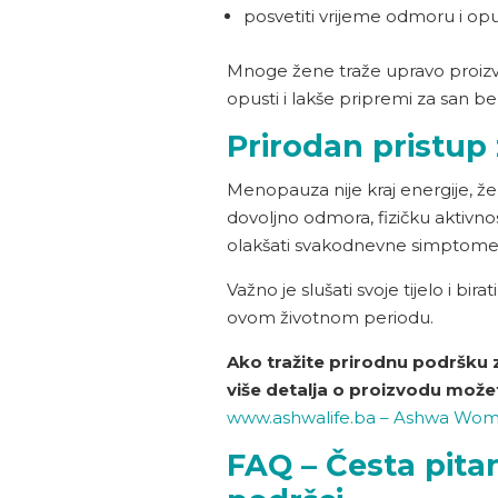
posvetiti vrijeme odmoru i op
Mnoge žene traže upravo proiz
opusti i lakše pripremi za san b
Prirodan pristup
Menopauza nije kraj energije, žens
dovoljno odmora, fizičku aktivn
olakšati svakodnevne simptome
Važno je slušati svoje tijelo i b
ovom životnom periodu.
Ako tražite prirodnu podršku z
više detalja o proizvodu može
www.ashwalife.ba – Ashwa Wo
FAQ – Česta pita