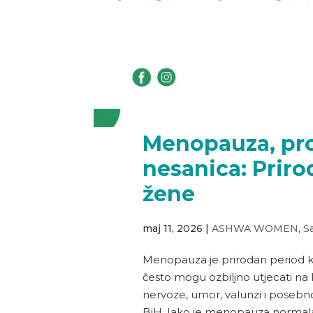
Menopauza, pro
nesanica: Prir
žene
maj 11, 2026
|
ASHWA WOMEN
,
S
Menopauza je prirodan period kro
često mogu ozbiljno utjecati na 
nervoze, umor, valunzi i pose
BiH. Iako je menopauza normalan