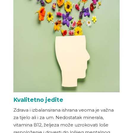
Kvalitetno jedite
Zdrava i izbalansirana ishrana veoma je važna
za tijelo ali i za um. Nedostatak minerala,
vitamina B12, željeza može uzrokovati loše
raspoloženje i dovesti do lošijeg mentalnog