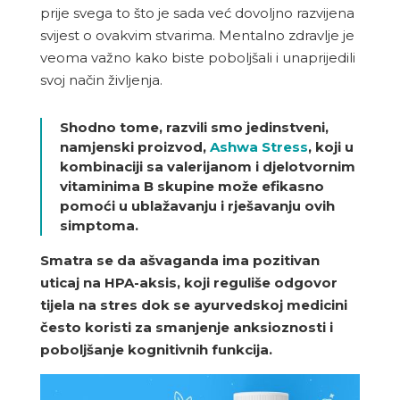
prije svega to što je sada već dovoljno razvijena
svijest o ovakvim stvarima. Mentalno zdravlje je
veoma važno kako biste poboljšali i unaprijedili
svoj način življenja.
Shodno tome, razvili smo jedinstveni,
namjenski proizvod,
Ashwa Stress
, koji u
kombinaciji sa valerijanom i djelotvornim
vitaminima B skupine može efikasno
pomoći u ublažavanju i rješavanju ovih
simptoma.
Smatra se da ašvaganda ima pozitivan
uticaj na HPA-aksis, koji reguliše odgovor
tijela na stres dok se ayurvedskoj medicini
često koristi za smanjenje anksioznosti i
poboljšanje kognitivnih funkcija.