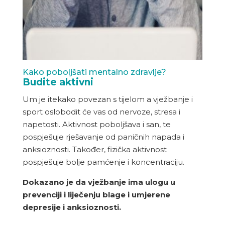
Kako poboljšati mentalno zdravlje?
Budite aktivni
Um je itekako povezan s tijelom a vježbanje i
sport oslobodit će vas od nervoze, stresa i
napetosti. Aktivnost poboljšava i san, te
pospješuje rješavanje od paničnih napada i
anksioznosti. Također, fizička aktivnost
pospješuje bolje pamćenje i koncentraciju.
Dokazano je da vježbanje ima ulogu u
prevenciji i liječenju blage i umjerene
depresije i anksioznosti.