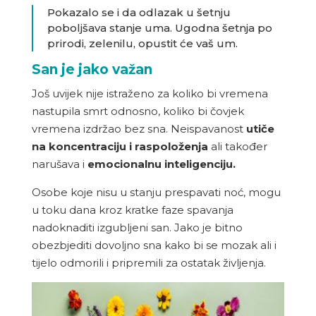
Pokazalo se i da odlazak u šetnju
poboljšava stanje uma. Ugodna šetnja po
prirodi, zelenilu, opustit će vaš um.
San je jako važan
Još uvijek nije istraženo za koliko bi vremena
nastupila smrt odnosno, koliko bi čovjek
vremena izdržao bez sna. Neispavanost
utiče
na koncentraciju i raspoloženja
ali također
narušava i
emocionalnu inteligenciju.
Osobe koje nisu u stanju prespavati noć, mogu
u toku dana kroz kratke faze spavanja
nadoknaditi izgubljeni san. Jako je bitno
obezbjediti dovoljno sna kako bi se mozak ali i
tijelo odmorili i pripremili za ostatak življenja.