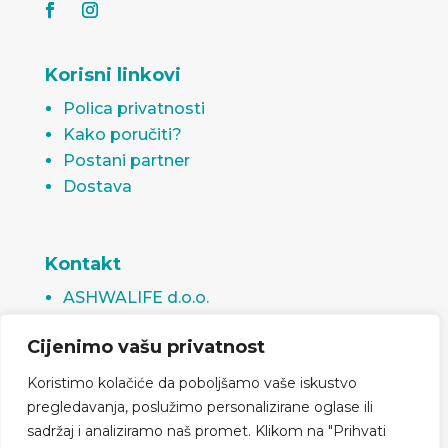
Korisni linkovi
Polica privatnosti
Kako poručiti?
Postani partner
Dostava
Kontakt
ASHWALIFE d.o.o.
Rudnička 11, 75000 Tuzla
Cijenimo vašu privatnost
Bosna i Hercegovina
info@ashwalife.ba
Koristimo kolačiće da poboljšamo vaše iskustvo
prodaja@ashwalife.ba
pregledavanja, poslužimo personalizirane oglase ili
sadržaj i analiziramo naš promet. Klikom na "Prihvati