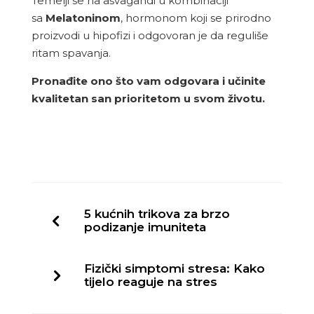
Temelji se na ašvagandi u kombinaciji
sa
Melatoninom
, hormonom koji se prirodno
proizvodi u hipofizi i odgovoran je da reguliše
ritam spavanja.
Pronađite ono što vam odgovara i učinite
kvalitetan san prioritetom u svom životu.
5 kućnih trikova za brzo
podizanje imuniteta
Fizički simptomi stresa: Kako
tijelo reaguje na stres