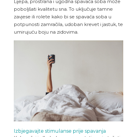
Lijepa, prostrana i ugodna spavaća soba može
poboljšati kvalitetu sna. To uključuje tamne
zavjese ili rolete kako bi se spavaća soba u
potpunosti zamračila, udoban krevet i jastuk, te
umirujuću boju na zidovima.
Izbjegavajte stimulanse prije spavanja