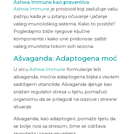
Ashwa Immune kao preventiva
Ashwa Immune
je proizvod koji zaslužuje vašu
pažnju kada je u pitanju očuvanje i jačanje
vašeg imunološkog sistema. Kako to postiže?
Pogledajmo bliže njegove ključne
komponente i kako one pridonose zaštiti
vašeg imuniteta tokom svih sezona.
Ašvaganda: Adaptogena moć
U srcu
Ashwa Immune
formulacije leži
ašvaganda, moćna adaptogena biljka s visokim
sadržajem vitanolida. Ašvaganda djeluje kao
snažan regulator stresa u tijelu, pomažući
organizmu da se prilagodi na izazove i stresne
situacije.
Ašvaganda, kao adaptogen, pomaže tijelu da
se bolje nosi sa stresom, čime se održava
ravnoteža i snaga imuniteta.