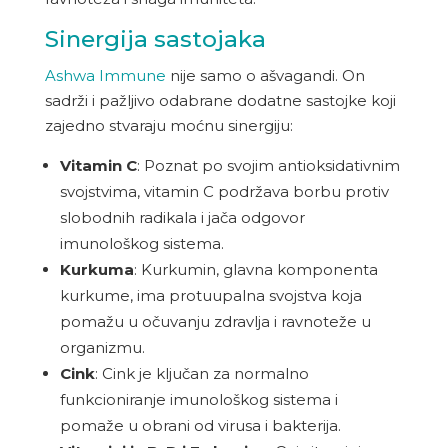
Sinergija sastojaka
Ashwa Immune
nije samo o ašvagandi. On
sadrži i pažljivo odabrane dodatne sastojke koji
zajedno stvaraju moćnu sinergiju:
Vitamin C
: Poznat po svojim antioksidativnim
svojstvima, vitamin C podržava borbu protiv
slobodnih radikala i jača odgovor
imunološkog sistema.
Kurkuma
: Kurkumin, glavna komponenta
kurkume, ima protuupalna svojstva koja
pomažu u očuvanju zdravlja i ravnoteže u
organizmu.
Cink
: Cink je ključan za normalno
funkcioniranje imunološkog sistema i
pomaže u obrani od virusa i bakterija.