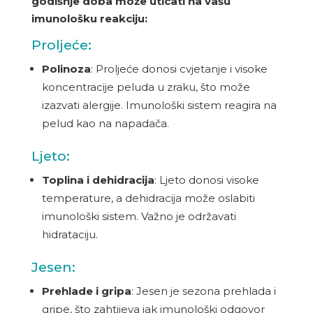
godišnje doba može uticati na vašu
imunološku reakciju:
Proljeće:
Polinoza
: Proljeće donosi cvjetanje i visoke
koncentracije peluda u zraku, što može
izazvati alergije. Imunološki sistem reagira na
pelud kao na napadača.
Ljeto:
Toplina i dehidracija
: Ljeto donosi visoke
temperature, a dehidracija može oslabiti
imunološki sistem. Važno je održavati
hidrataciju.
Jesen:
Prehlade i gripa
: Jesen je sezona prehlada i
gripe, što zahtijeva jak imunološki odgovor