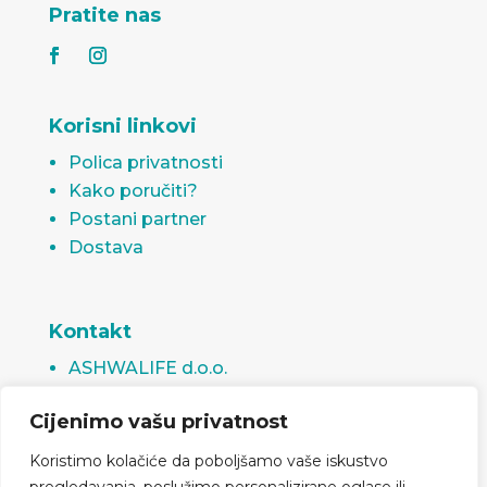
Pratite nas
Korisni linkovi
Polica privatnosti
Kako poručiti?
Postani partner
Dostava
Kontakt
ASHWALIFE d.o.o.
Rudnička 11, 75000 Tuzla
Cijenimo vašu privatnost
Bosna i Hercegovina
info@ashwalife.ba
Koristimo kolačiće da poboljšamo vaše iskustvo
prodaja@ashwalife.ba