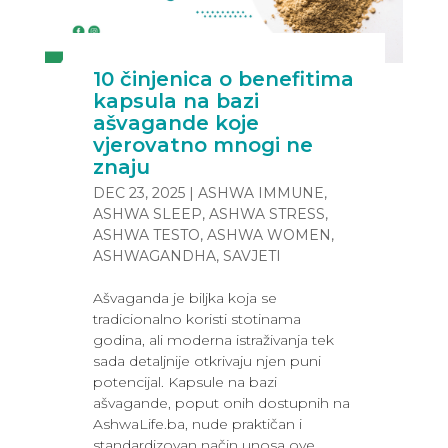
10 činjenica o benefitima
kapsula na bazi
ašvagande koje
vjerovatno mnogi ne
znaju
DEC 23, 2025
|
ASHWA IMMUNE
,
ASHWA SLEEP
,
ASHWA STRESS
,
ASHWA TESTO
,
ASHWA WOMEN
,
ASHWAGANDHA
,
SAVJETI
Ašvaganda je biljka koja se
tradicionalno koristi stotinama
godina, ali moderna istraživanja tek
sada detaljnije otkrivaju njen puni
potencijal. Kapsule na bazi
ašvagande, poput onih dostupnih na
AshwaLife.ba, nude praktičan i
standardizovan način unosa ove