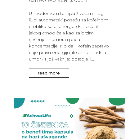
ASHWA WOMEN
,
SAVJETI
U modernom tempu života mnogi
ljudi automatski posežu za kofeinom
u obliku kafe, energetskih pića ili
jakog crnog čaja kao za brzim
rješenjem umora i pada
koncentracije. No da li kofein zapravo
daje pravu energiju, ili samo maskira
umor? I još važnije: postoje li...
read more