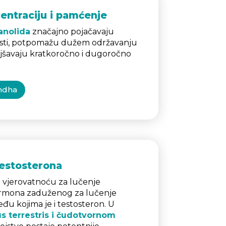
entraciju i pamćenje
anolida
značajno pojačavaju
sti, potpomažu dužem održavanju
ljšavaju kratkoročno i dugoročno
ndha
testosterona
vjerovatnoću za lučenje
mona zaduženog za lučenje
u kojima je i testosteron. U
us terrestris i čudotvornom