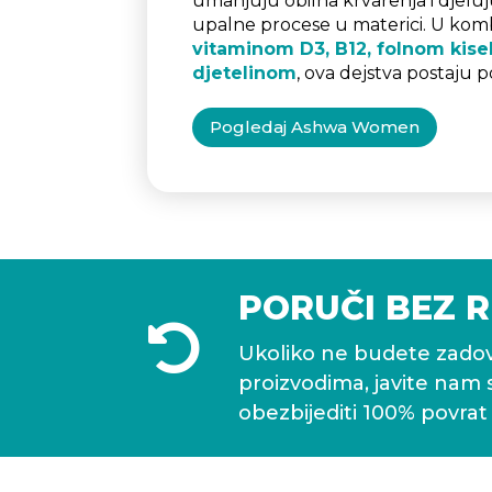
umanjuju obilna krvarenja i djelu
upalne procese u materici. U kombi
vitaminom D3, B12, folnom kis
djetelinom
, ova dejstva postaju p
Pogledaj Ashwa Women
PORUČI BEZ R

Ukoliko ne budete zadov
proizvodima, javite nam
obezbijediti 100% povrat