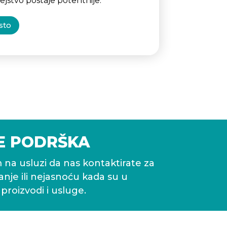
dejstvo postaje potentnije.
sto
E PODRŠKA
 na usluzi da nas kontaktirate za
tanje ili nejasnoću kada su u
 proizvodi i usluge.