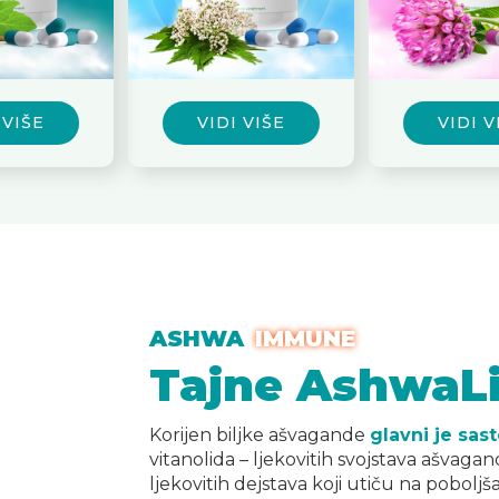
VIDI VIŠE
VIDI VIŠE
ASHWA
STRESS
Tajne AshwaLi
Korijen biljke ašvagande
glavni je sas
vitanolida – ljekovitih svojstava ašvaga
ljekovitih dejstava koji utiču na poboljša