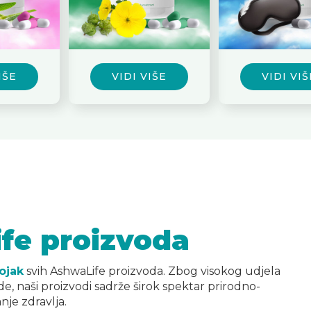
VIDI VIŠE
VIDI VIŠE
fe proizvoda
tojak
svih AshwaLife proizvoda. Zbog visokog udjela
nde, naši proizvodi sadrže širok spektar prirodno-
nje zdravlja.