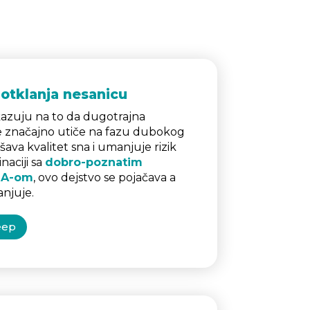
i otklanja nesanicu
ukazuju na to da dugotrajna
 značajno utiče na fazu dubokog
šava kvalitet sna i umanjuje rizik
naciji sa
dobro-poznatim
BA-om
, ovo dejstvo se pojačava a
anjuje.
eep