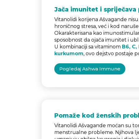
Jača imunitet i spriječava
Vitanolidi korijena Ašvagande nisu
hroničnog stresa, već i kod naruš
Okarakterisana kao imunostimula
sposobnost da ojača imunitet i ubla
U kombinaciji sa vitaminom
B6, C,
kurkumom
, ovo dejstvo postaje p
Pogledaj Ashwa Immune
Pomaže kod ženskih prob
Vitanolidi Ašvagande moćan su ton
menstrualne probleme. Njihova lje