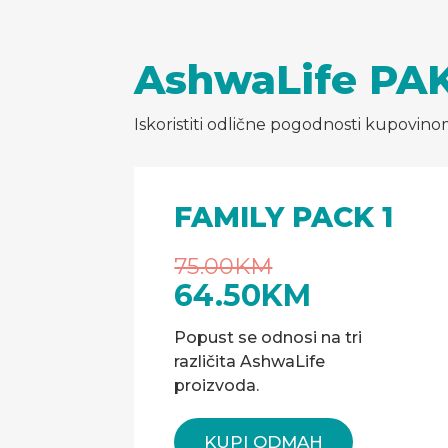
AshwaLife PA
Iskoristiti odlične pogodnosti kupovinom 
FAMILY PACK 1
75.00KM
64.50KM
Popust se odnosi na tri
različita AshwaLife
proizvoda.
KUPI ODMAH