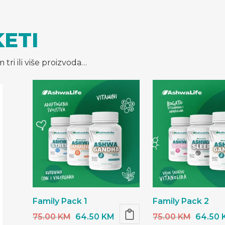
KETI
tri ili više proizvoda…
Family Pack 1
Family Pack 2
Original
Current
Origina
75.00
KM
64.50
KM
75.00
KM
64.50