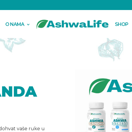
O NAMA
SHOP
ANDA
 dohvat vaše ruke u