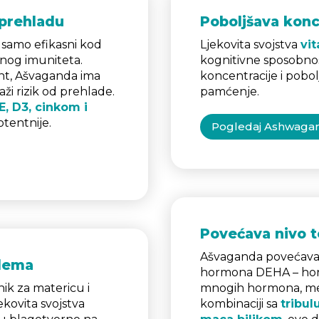
 prehladu
Poboljšava konc
 samo efikasni kod
Ljekovita svojstva
vit
enog imuniteta.
kognitivne sposobno
nt, Ašvaganda ima
koncentracije i pobo
ži rizik od prehlade.
pamćenje.
 E, D3, cinkom i
otentnije.
Pogledaj Ashwaga
Povećava nivo 
Ašvaganda povećava 
lema
hormona DEHA – hor
ik za matericu i
mnogih hormona, međ
kovita svojstva
kombinaciji sa
tribul