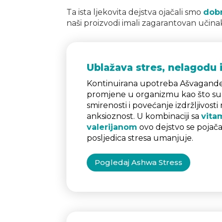
Ta ista ljekovita dejstva ojačali smo
dobr
naši proizvodi imali zagarantovan učina
Ublažava stres, nelagodu 
Kontinuirana upotreba Ašvagande 
promjene u organizmu kao što s
smirenosti i povećanje izdržljivosti
anksioznost. U kombinaciji sa
vita
valerijanom
ovo dejstvo se pojačav
posljedica stresa umanjuje.
Pogledaj Ashwa Stress