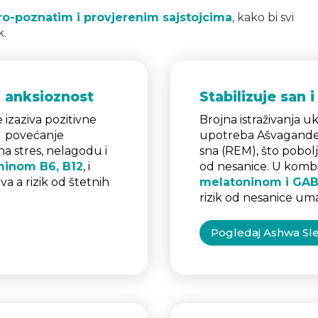
o-poznatim i provjerenim sajstojcima
, kako bi svi
k.
i anksioznost
Stabilizuje san 
izaziva pozitivne
Brojna istraživanja 
u povećanje
upotreba Ašvagande
 na stres, nelagodu i
sna (REM), što pobolj
minom B6, B12
, i
od nesanice. U kombi
a a rizik od štetnih
melatoninom i GA
rizik od nesanice um
Pogledaj Ashwa Sl