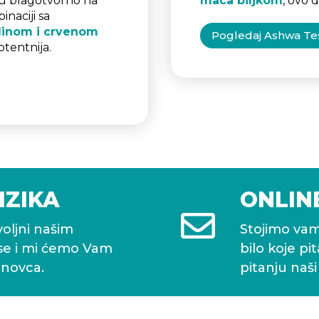
ju blagotvorno na
maca biljkom
, ovo 
naciji sa
elinom i crvenom
Pogledaj Ashwa Te
otentnija.
IZIKA
ONLIN

oljni našim
Stojimo vam
 se i mi ćemo Vam
bilo koje pi
 novca.
pitanju naši