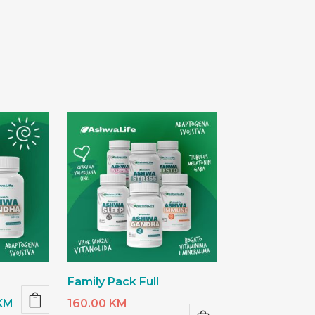
Family Pack Full
l
Current
Original
KM
160.00
KM