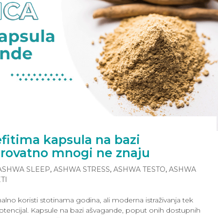
efitima kapsula na bazi
erovatno mnogi ne znaju
ASHWA SLEEP
,
ASHWA STRESS
,
ASHWA TESTO
,
ASHWA
TI
nalno koristi stotinama godina, ali moderna istraživanja tek
 potencijal. Kapsule na bazi ašvagande, poput onih dostupnih