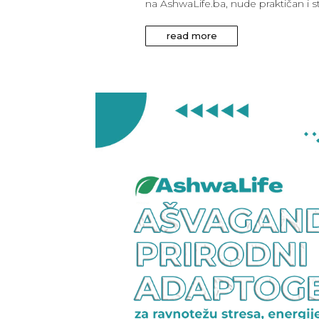
na AshwaLife.ba, nude praktičan i s
read more