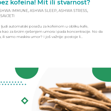
ez kofeina! Mit ili stvarnost?
SHWA IMMUNE
,
ASHWA SLEEP
,
ASHWA STRESS
,
,
SAVJETI
udi automatski posežu za kofeinom u obliku kafe,
aja kao za brzim rješenjem umora i pada koncentracije. No da
, ili samo maskira umor? I još važnije: postoje li...