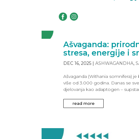
Ašvaganda: prirod
stresa, energije i s
DEC 16, 2025
|
ASHWAGANDHA
,
S
Ašvaganda (Withania somnifera) je bi
više od 3.000 godina. Danas se sve
djelovanja kao adaptogen – supstanc
read more