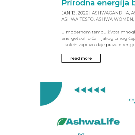
Prirodna energija b
JAN 13, 2026
|
ASHWAGANDHA
,
A
ASHWA TESTO
,
ASHWA WOMEN
U modernom tempu života mnogi lj
energetskih pića ili jakog crnog č
li kofein zapravo daje pravu energiju
read more