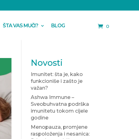
ŠTA VAS MUČI?
BLOG
0
Novosti
Imunitet: šta je, kako
funkcioniše i zašto je
važan?
Ashwa Immune –
Sveobuhvatna podrška
imunitetu tokom cijele
godine
Menopauza, promjene
raspoloženja i nesanica: