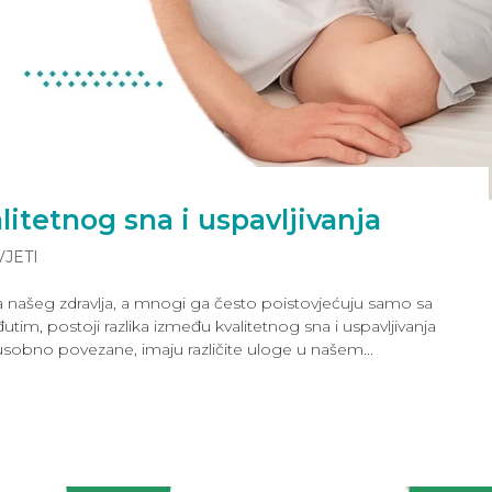
litetnog sna i uspavljivanja
VJETI
ta našeg zdravlja, a mnogi ga često poistovjećuju samo sa
im, postoji razlika između kvalitetnog sna i uspavljivanja
bno povezane, imaju različite uloge u našem...