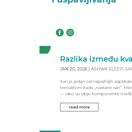
Razlika između kva
JAN 20, 2026
|
ASHWA SLEEP
,
SA
San je jedan od najvažnijih aspeka
trenutkom kada „nastane san“. Međut
— iako su obje komponente međuso
read more